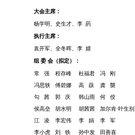
大会主席：
杨学明
、史生才、李
菂
执行主席：
袁开军
、全冬晖、
李
婧
组 委 会
（拟定）
：
常
强
程存峰
杜福君
冯
刚
冯思轶
傅碧娜
高
蕻
龚
龑
勾
茜
郭
庆
韩山雨
何
佼
侯高垒
胡水明
胡茜茜
加尔肯
·叶生
江
凌
李宏伟
李
娟
李
军
李小虎
刘
铁
孙中发
田善喜