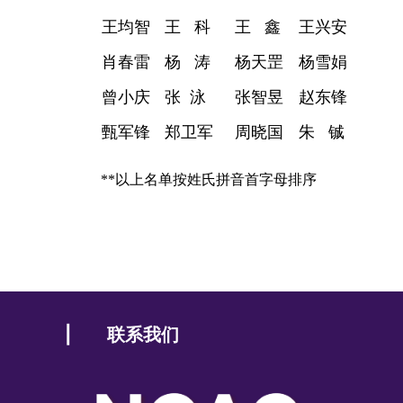
王均智
王
科
王
鑫
王兴安
肖春雷
杨
涛
杨天罡
杨雪娟
曾小庆
张
泳
张智昱
赵东锋
甄军锋
郑卫军
周晓国
朱
铖
**以上名单按姓氏拼音首字母排序
| 联系我们